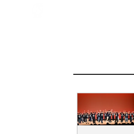
ホーム
8/2夏休み体験会【緑区】
ス