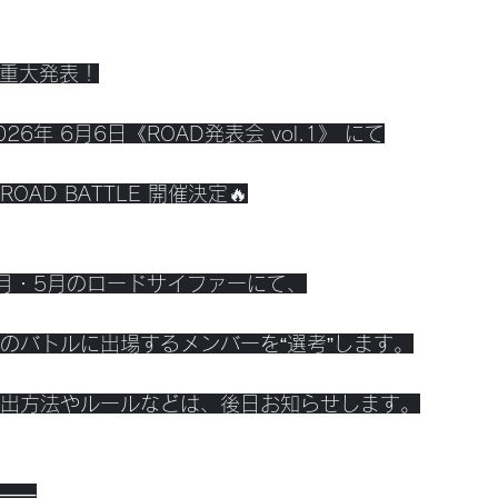
️重大発表！
026年 6月6日《ROAD発表会 vol.1》 にて
ROAD BATTLE 開催決定🔥
月・5月のロードサイファーにて、
のバトルに出場するメンバーを“選考”します。
出方法やルールなどは、後日お知らせします。
⸻