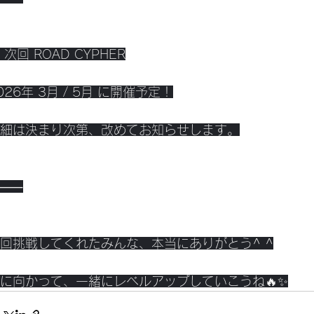
 次回 ROAD CYPHER
026年 3月 / 5月 に開催予定！
細は決まり次第、改めてお知らせします。
⸻
回挑戦してくれたみんな、本当にありがとう^ ^
に向かって、一緒にレベルアップしていこうね🔥✨