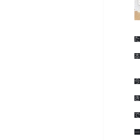
た
本
今
き
で
一