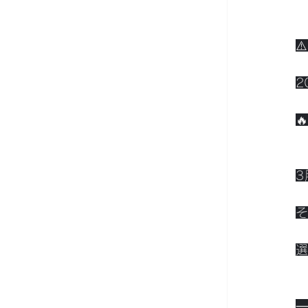
⚠
2

3
そ
選